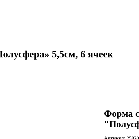
олусфера» 5,5см, 6 ячеек
Форма 
"Полусф
Артикул:
25820