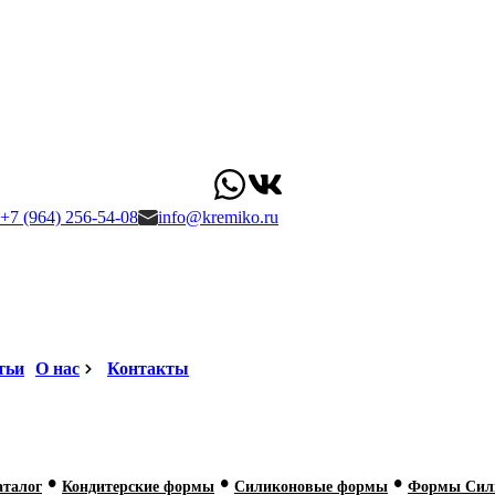
+7 (964) 256-54-08
info@kremiko.ru
тьи
О нас
Контакты
•
•
•
аталог
Кондитерские формы
Силиконовые формы
Формы Сил