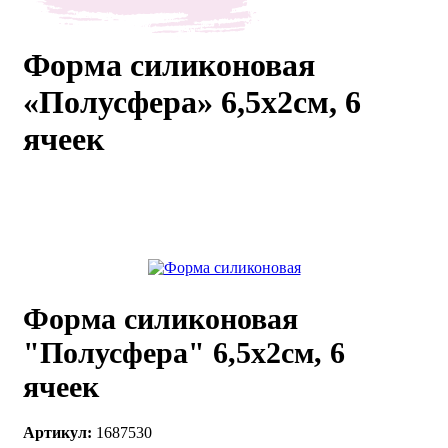
каты
Мастер-
классы
Форма силиконовая
«Полусфера» 6,5х2см, 6
Заказать
ячеек
звонок
Киров,
тябрьский
оспект, 106
fo@kremiko.ru
 (964) 256-54-
Форма силиконовая
"Полусфера" 6,5х2см, 6
ячеек
Артикул:
1687530