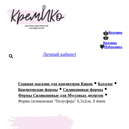
0
0
Корзина
Корзина
Избранное
аталог
Личный кабинет
оставка
 оплата
•
•
Главная магазин для кондитеров Киров
Каталог
Статьи
•
•
Кондитерские формы
Силиконовые формы
•
Формы Силиконовые для Муссовых десертов
О нас
Форма силиконовая "Полусфера" 6,5х2см, 6 ячеек
Контакты