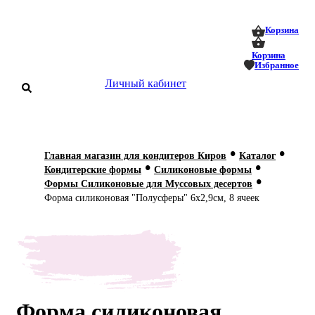
0
0
Корзина
Корзина
Избранное
Личный кабинет
аталог
•
•
Главная магазин для кондитеров Киров
Каталог
•
•
оставка
Кондитерские формы
Силиконовые формы
 оплата
•
Формы Силиконовые для Муссовых десертов
Форма силиконовая "Полусферы" 6х2,9см, 8 ячеек
Статьи
О нас
Контакты
Форма силиконовая