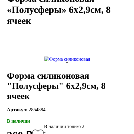
«Полусферы» 6х2,9см, 8
каты
Мастер-
классы
ячеек
Заказать
звонок
Киров,
тябрьский
оспект, 106
fo@kremiko.ru
 (964) 256-54-
Форма силиконовая
"Полусферы" 6х2,9см, 8
ячеек
Артикул:
2854884
В наличии
В наличии только 2
-