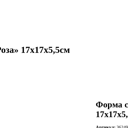
оза» 17х17х5,5см
Форма с
17х17х5
Артикул:
36249