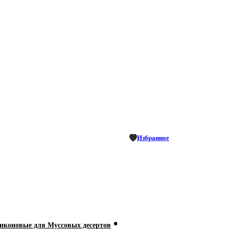
Избранное
•
коновые для Муссовых десертов