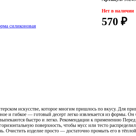
Нет в наличии
570 ₽
терском искусстве, которое многим пришлось по вкусу. Для при
ое и гибкое — готовый десерт легко извлекается из формы. Он б
а выпекаются быстро и легко. Рекомендации к применению Пер
 горизонтальную поверхность, чтобы мусс или тесто распредели
ечь. Очистить изделие просто — достаточно промыть его в тёпло