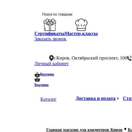
Сертификаты
Мастер-классы
Заказать звонок
г.Киров, Октябрьский проспект, 106
Личный кабинет
0
0
Корзина
Корзина
Доставка и оплата
Ста
Каталог
•
Главная магазин для кондитеров Киров
К