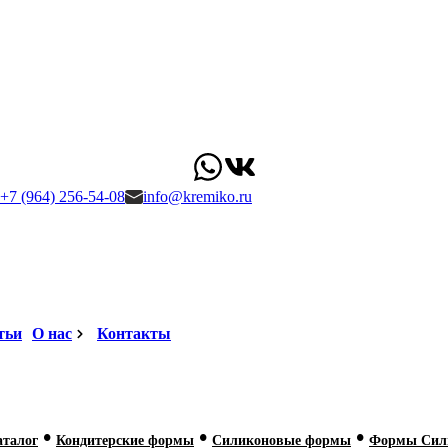
+7 (964) 256-54-08
info@kremiko.ru
тьи
О нас
Контакты
•
•
•
аталог
Кондитерские формы
Силиконовые формы
Формы Сили