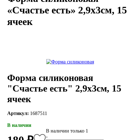
«Счастье есть» 2,9х3см, 15
каты
Мастер-
классы
ячеек
Заказать
звонок
Киров,
тябрьский
оспект, 106
fo@kremiko.ru
 (964) 256-54-
Форма силиконовая
"Счастье есть" 2,9х3см, 15
ячеек
Артикул:
1687511
В наличии
В наличии только 1
-