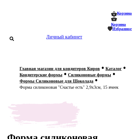
0
0
Корзина
Корзина
Избранное
Личный кабинет
аталог
•
•
Главная магазин для кондитеров Киров
Каталог
•
•
оставка
Кондитерские формы
Силиконовые формы
 оплата
•
Формы Силиконовые для Шоколада
Форма силиконовая "Счастье есть" 2,9х3см, 15 ячеек
Статьи
О нас
Контакты
Форма силиконовая