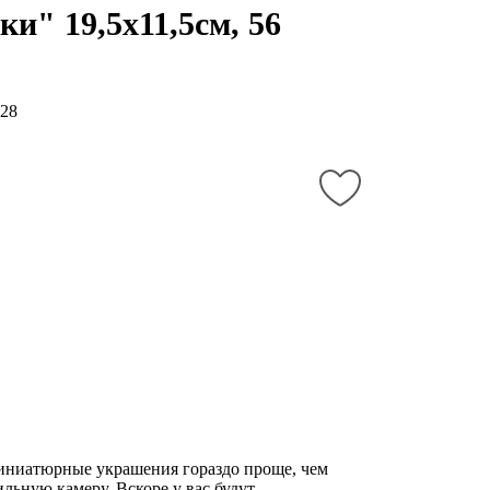
ки" 19,5х11,5см, 56
28
иниатюрные украшения гораздо проще, чем
льную камеру. Вскоре у вас будут