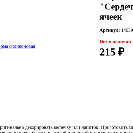
"Сердеч
ячеек
Артикул:
14039
Нет в наличии
215 ₽
оригинально декорировать выпечку или напиток! Приготовить м
авленным шоколадом, мастикой или водой и поместите в морози