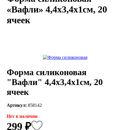
«Вафли» 4,4х3,4х1см, 20
каты
Мастер-
классы
ячеек
Заказать
звонок
Киров,
тябрьский
оспект, 106
fo@kremiko.ru
 (964) 256-54-
Форма силиконовая
"Вафли" 4,4х3,4х1см, 20
ячеек
Артикул:
858142
Нет в наличии
299 ₽