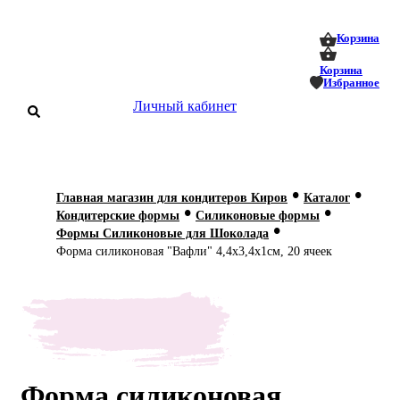
0
0
Корзина
Корзина
Избранное
Личный кабинет
аталог
•
•
Главная магазин для кондитеров Киров
Каталог
•
•
оставка
Кондитерские формы
Силиконовые формы
 оплата
•
Формы Силиконовые для Шоколада
Форма силиконовая "Вафли" 4,4х3,4х1см, 20 ячеек
Статьи
О нас
Контакты
Форма силиконовая