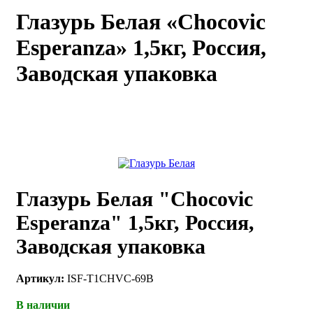
Глазурь Белая «Chocovic
каты
Мастер-
классы
Esperanza» 1,5кг, Россия,
Заводская упаковка
Заказать
звонок
Киров,
тябрьский
оспект, 106
fo@kremiko.ru
 (964) 256-54-
Глазурь Белая "Chocovic
Esperanza" 1,5кг, Россия,
Заводская упаковка
Артикул:
ISF-T1CHVC-69B
В наличии