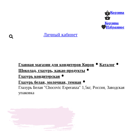
0
0
Корзина
Корзина
Избранное
Личный кабинет
аталог
•
•
Главная магазин для кондитеров Киров
Каталог
•
оставка
Шоколад, глазурь, какао-продукты
 оплата
•
Глазурь кондитерская
•
Глазурь белая, молочная, темная
Статьи
Глазурь Белая "Chocovic Esperanza" 1,5кг, Россия, Заводская
упаковка
О нас
Контакты