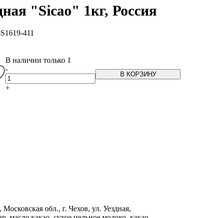
ная "Sicao" 1кг, Россия
1619-411
В наличии только 1
-
В КОРЗИНУ
+
сковская обл., г. Чехов, ул. Уездная,
ар, масло какао, сухое цельное молоко, какао