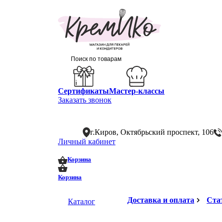
Сертификаты
Мастер-классы
Заказать звонок
г.Киров, Октябрьский проспект, 106
Личный кабинет
0
0
Корзина
Корзина
Доставка и оплата
Ста
Каталог