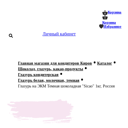
0
0
Корзина
Корзина
Избранное
Личный кабинет
аталог
•
•
Главная магазин для кондитеров Киров
Каталог
•
оставка
Шоколад, глазурь, какао-продукты
 оплата
•
Глазурь кондитерская
•
Глазурь белая, молочная, темная
Статьи
Глазурь на ЭКМ Темная шоколадная "Sicao" 1кг, Россия
О нас
Контакты