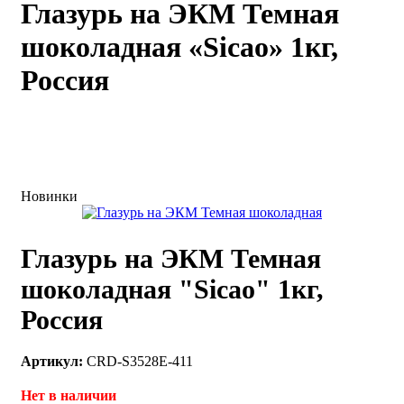
Глазурь на ЭКМ Темная
каты
Мастер-
шоколадная «Sicao» 1кг,
классы
Россия
Заказать
звонок
Киров,
тябрьский
оспект, 106
fo@kremiko.ru
Новинки
 (964) 256-54-
Глазурь на ЭКМ Темная
шоколадная "Sicao" 1кг,
Россия
Артикул:
CRD-S3528E-411
Нет в наличии