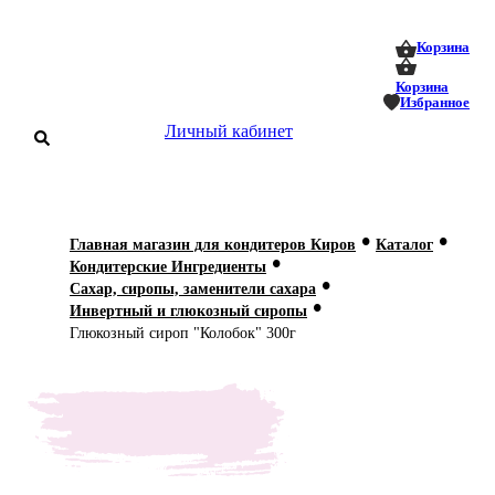
0
0
Корзина
Корзина
Избранное
Личный кабинет
аталог
•
•
Главная магазин для кондитеров Киров
Каталог
•
оставка
Кондитерские Ингредиенты
 оплата
•
Сахар, сиропы, заменители сахара
•
Инвертный и глюкозный сиропы
Статьи
Глюкозный сироп "Колобок" 300г
О нас
Контакты