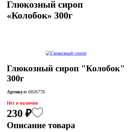
Глюкозный сироп
каты
Мастер-
«Колобок» 300г
классы
Заказать
звонок
Киров,
тябрьский
оспект, 106
fo@kremiko.ru
Глюкозный сироп "Колобок"
 (964) 256-54-
300г
Артикул:
6826778
Нет в наличии
230 ₽
Описание товара