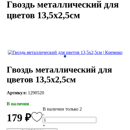
Гвоздь металлический для
каты
Мастер-
цветов 13,5x2,5см
классы
Заказать
звонок
Киров,
тябрьский
оспект, 106
fo@kremiko.ru
 (964) 256-54-
Гвоздь металлический для
цветов 13,5x2,5см
Артикул:
1290520
В наличии
В наличии только 2
-
179 ₽
+