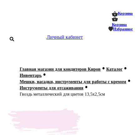
0
0
Корзина
Корзина
Избранное
Личный кабинет
аталог
•
•
Главная магазин для кондитеров Киров
Каталог
•
оставка
Инвентарь
 оплата
•
Мешки, насадки, инструменты для работы с кремом
•
Инструменты для отсаживания
Статьи
Гвоздь металлический для цветов 13,5x2,5см
О нас
Контакты