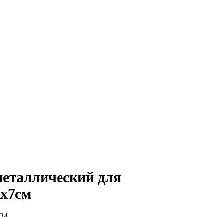
металлический для
7х7см
34