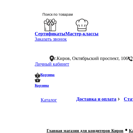
Сертификаты
Мастер-классы
Заказать звонок
г.Киров, Октябрьский проспект, 106
Личный кабинет
0
0
Корзина
Корзина
Доставка и оплата
Ста
Каталог
•
Главная магазин для кондитеров Киров
К