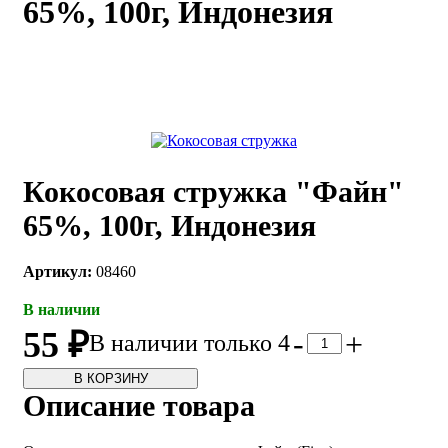
65%, 100г, Индонезия
каты
Мастер-
классы
Заказать
звонок
Киров,
тябрьский
Кокосовая стружка "Файн"
оспект, 106
fo@kremiko.ru
65%, 100г, Индонезия
 (964) 256-54-
Артикул:
08460
В наличии
55 ₽
-
+
В наличии только 4
В КОРЗИНУ
Описание товара