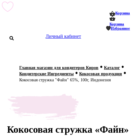
0
0
Корзина
Корзина
Избранное
Личный кабинет
аталог
•
•
Главная магазин для кондитеров Киров
Каталог
•
•
оставка
Кондитерские Ингредиенты
Кокосовая продукция
 оплата
Кокосовая стружка "Файн" 65%, 100г, Индонезия
Статьи
О нас
Контакты
Кокосовая стружка «Файн»