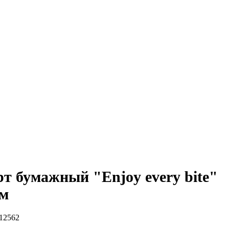
т бумажный "Enjoy every bite"
см
12562