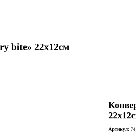
y bite» 22х12см
Конвер
22х12
Артикул:
74