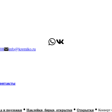
-08
info@kremiko.ru
онтакты
•
•
•
а и подложки
Наклейки, бирки, открытки
Открытки
Конверт 