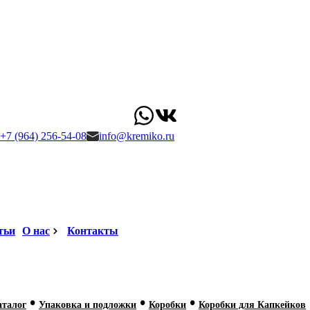
+7 (964) 256-54-08
info@kremiko.ru
тьи
О нас
Контакты
•
•
•
аталог
Упаковка и подложки
Коробки
Коробки для Капкейков