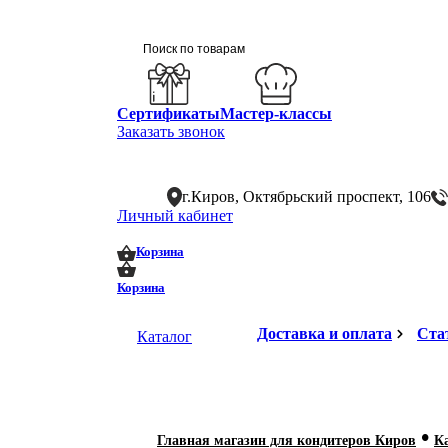
Сертификаты
Мастер-классы
Заказать звонок
г.Киров, Октябрьский проспект, 106
Личный кабинет
0
0
Корзина
Корзина
Доставка и оплата
Ста
Каталог
•
Главная магазин для кондитеров Киров
К