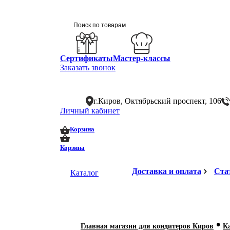
Сертификаты
Мастер-классы
Заказать звонок
г.Киров, Октябрьский проспект, 106
Личный кабинет
0
0
Корзина
Корзина
Доставка и оплата
Ста
Каталог
•
Главная магазин для кондитеров Киров
К