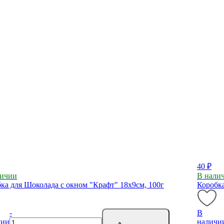
40 ₽
личии
В нали
ка для Шоколада с окном "Крафт" 18х9см, 100г
Коробка
-
В
чии
наличи