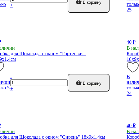
В корзину
ько
тольк
+
25
₽
40 ₽
аличии
В на
обка для Шоколада с окном "Гортензия"
Короб
9х1,4см
18х9х
-
В
ичии
нали
В корзину
ько 5
тольк
+
24
₽
40 ₽
аличии
В на
обка для Шоколада с окном "Сирень" 18х9х1,4см
Короб