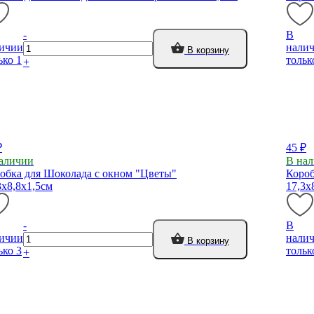
-
В
ичии
нали
В корзину
ько 1
тольк
+
₽
45 ₽
аличии
В на
обка для Шоколада с окном "Цветы"
Короб
3х8,8х1,5см
17,3х
-
В
ичии
нали
В корзину
ько 3
тольк
+