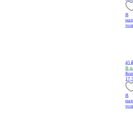
В
нал
тол
45 
В н
Кор
17,
В
нал
тол