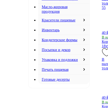
тол
Масло-жировая
55
продукция
Красители пищевые
Инвентарь
40 
В н
Кондитерские формы
Кор
18х
Посыпки и декор
В
Упаковка и подложки
нал
тол
Печать пищевая
Готовые десерты
40 
В н
Кор