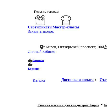
Сертификаты
Мастер-классы
Заказать звонок
г.Киров, Октябрьский проспект, 106
Личный кабинет
0
0
Корзина
Корзина
Доставка и оплата
Ста
Каталог
•
Главная магазин для кондитеров Киров
К