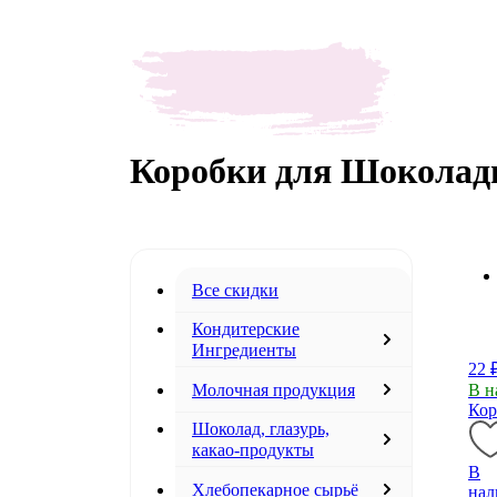
Коробки для Шоколад
Все скидки
Кондитерские
Ингредиенты
22 
Молочная продукция
В н
Кор
Шоколад, глазурь,
какао-продукты
В
Хлебопекарное сырьё
нал