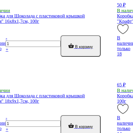
50 ₽
личии
В нали
ка для Шоколада с пластиковой крышкой
Коробк
я" 16х8х1,7см, 100г
"Крафт"
-
В
чии
наличи
В корзину
о
только
+
18
65 ₽
личии
В нали
ка для Шоколада с пластиковой крышкой
Коробка
я" 18х9х1,7см, 100г
100г
-
В
чии
наличи
В корзину
о
только
+