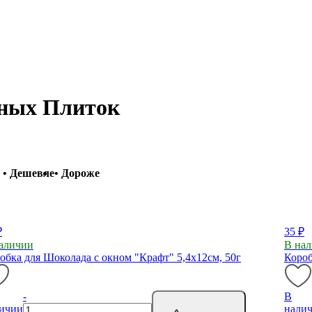
ных Плиток
• Дешевле
• Дороже
₽
35 ₽
аличии
В на
обка для Шоколада с окном "Крафт" 5,4х12см, 50г
Короб
-
В
ичии
нали