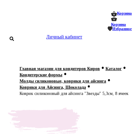
0
0
Корзина
Корзина
Избранное
Личный кабинет
аталог
•
•
Главная магазин для кондитеров Киров
Каталог
•
оставка
Кондитерские формы
 оплата
•
Молды силиконовые, коврики для айсинга
•
Коврики для Айсинга, Шоколада
Статьи
Коврик силиконовый для айсинга "Звезды" 5,3см, 8 ячеек
О нас
Контакты