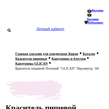
0
0
Корзина
Корзина
Избранное
Личный кабинет
аталог
•
•
Главная магазин для кондитеров Киров
Каталог
•
•
оставка
Красители пищевые
Кандурины и блестки
 оплата
•
Кандурины GLICAN
Краситель пищевой Плотный "GLICAN" Перламутр, 10г
Статьи
О нас
Контакты
Краситель пищевой