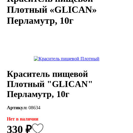
Плотный «GLICAN»
каты
Мастер-
классы
Перламутр, 10г
Заказать
звонок
Киров,
тябрьский
оспект, 106
fo@kremiko.ru
 (964) 256-54-
Краситель пищевой
Плотный "GLICAN"
Перламутр, 10г
Артикул:
08634
Нет в наличии
330 ₽