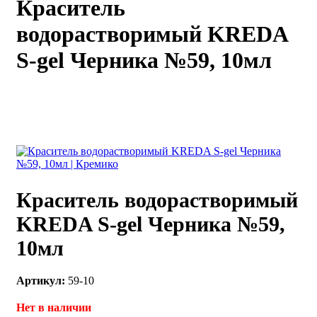
Краситель
каты
Мастер-
водорастворимый KREDA
классы
S-gel Черника №59, 10мл
Заказать
звонок
Киров,
тябрьский
оспект, 106
fo@kremiko.ru
 (964) 256-54-
Краситель водорастворимый
KREDA S-gel Черника №59,
10мл
Артикул:
59-10
Нет в наличии