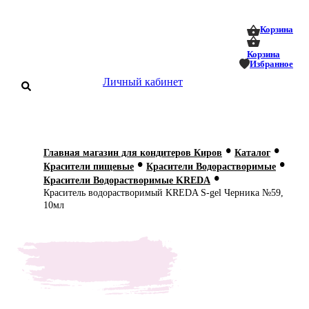
0
0
Корзина
Корзина
Избранное
Личный кабинет
аталог
•
•
Главная магазин для кондитеров Киров
Каталог
•
•
оставка
Красители пищевые
Красители Водорастворимые
 оплата
•
Красители Водорастворимые KREDA
Краситель водорастворимый KREDA S-gel Черника №59,
Статьи
10мл
О нас
Контакты