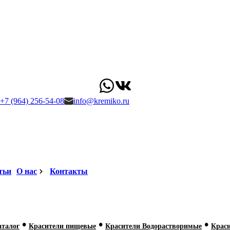
+7 (964) 256-54-08
info@kremiko.ru
тьи
О нас
Контакты
•
•
•
аталог
Красители пищевые
Красители Водорастворимые
Крас