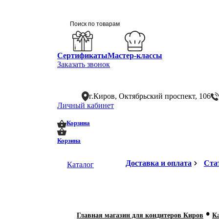
Сертификаты
Мастер-классы
Заказать звонок
г.Киров, Октябрьский проспект, 106
Личный кабинет
0
0
Корзина
Корзина
Доставка и оплата
Ста
Каталог
•
Главная магазин для кондитеров Киров
К