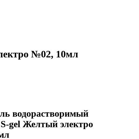
лектро №02, 10мл
ль водорастворимый
-gel Желтый электро
мл