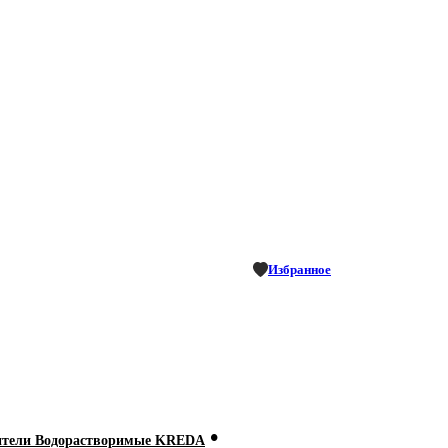
Избранное
•
ители Водорастворимые KREDA