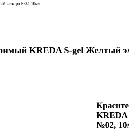
ый электро №02, 10мл
оримый KREDA S-gel Желтый э
Красите
KREDA S
№02, 10