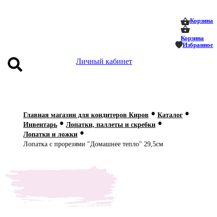
0
0
Корзина
Корзина
Избранное
Личный кабинет
аталог
•
•
оставка
Главная магазин для кондитеров Киров
Каталог
•
•
 оплата
Инвентарь
Лопатки, паллеты и скребки
•
Лопатки и ложки
Статьи
Лопатка с прорезями "Домашнее тепло" 29,5см
О нас
Контакты