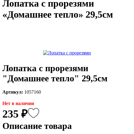
Лопатка с прорезями
каты
Мастер-
«Домашнее тепло» 29,5см
классы
Заказать
звонок
Киров,
тябрьский
оспект, 106
fo@kremiko.ru
Лопатка с прорезями
 (964) 256-54-
"Домашнее тепло" 29,5см
Артикул:
1057160
Нет в наличии
235 ₽
Описание товара