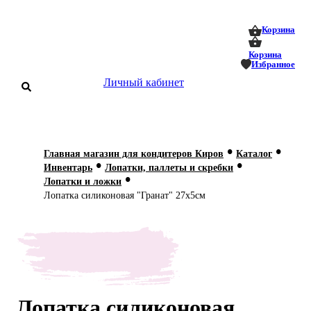
0
0
Корзина
Корзина
Избранное
Личный кабинет
аталог
•
•
Главная магазин для кондитеров Киров
Каталог
•
•
оставка
Инвентарь
Лопатки, паллеты и скребки
 оплата
•
Лопатки и ложки
Лопатка силиконовая "Гранат" 27х5см
Статьи
О нас
Контакты
Лопатка силиконовая