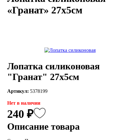
«Гранат» 27х5см
каты
Мастер-
классы
Заказать
звонок
Киров,
тябрьский
оспект, 106
Лопатка силиконовая
fo@kremiko.ru
 (964) 256-54-
"Гранат" 27х5см
Артикул:
5378199
Нет в наличии
240 ₽
Описание товара