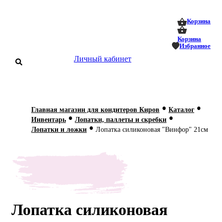
0
0
Корзина
Корзина
Избранное
Личный кабинет
аталог
•
•
Главная магазин для кондитеров Киров
Каталог
•
•
оставка
Инвентарь
Лопатки, паллеты и скребки
 оплата
•
Лопатки и ложки
Лопатка силиконовая "Винфор" 21см
Статьи
О нас
Контакты
Лопатка силиконовая