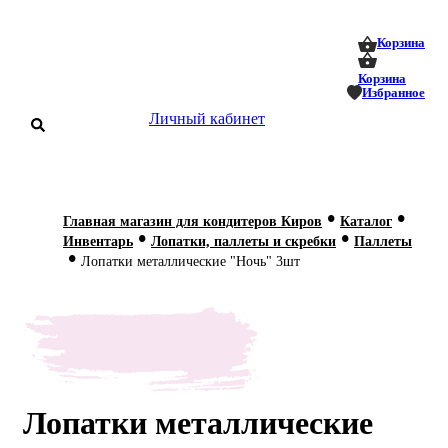
0
0
Корзина
Корзина
Избранное
Личный кабинет
аталог
•
•
Главная магазин для кондитеров Киров
Каталог
•
•
оставка
Инвентарь
Лопатки, паллеты и скребки
Паллеты
 оплата
•
Лопатки металлические "Ночь" 3шт
Статьи
О нас
Контакты
Лопатки металлические