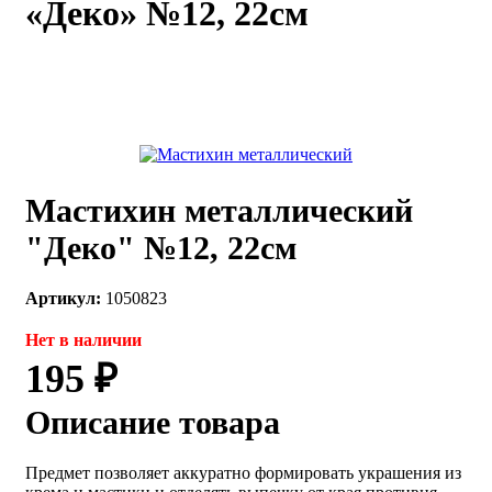
«Деко» №12, 22см
каты
Мастер-
классы
Заказать
звонок
Киров,
тябрьский
Мастихин металлический
оспект, 106
fo@kremiko.ru
"Деко" №12, 22см
 (964) 256-54-
Артикул:
1050823
Нет в наличии
195 ₽
Описание товара
Предмет позволяет аккуратно формировать украшения из