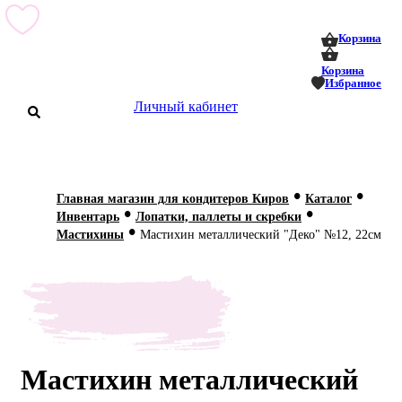
0
0
Корзина
Корзина
Избранное
Личный кабинет
аталог
•
•
Главная магазин для кондитеров Киров
Каталог
•
•
оставка
Инвентарь
Лопатки, паллеты и скребки
 оплата
•
Мастихины
Мастихин металлический "Деко" №12, 22см
Статьи
О нас
Контакты
Мастихин металлический