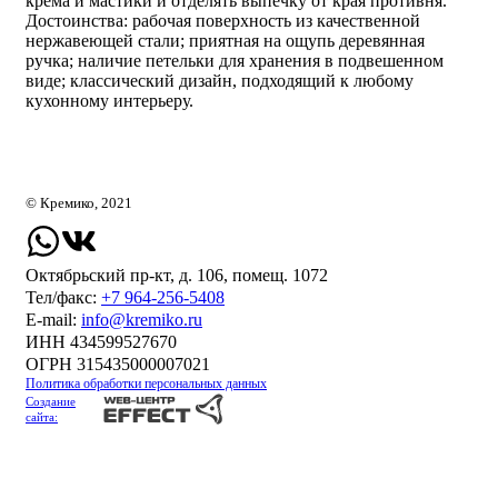
крема и мастики и отделять выпечку от края противня.
Достоинства: рабочая поверхность из качественной
нержавеющей стали; приятная на ощупь деревянная
ручка; наличие петельки для хранения в подвешенном
виде; классический дизайн, подходящий к любому
кухонному интерьеру.
© Кремико, 2021
Октябрьский пр-кт, д. 106, помещ. 1072
Тел/факс:
+7 964-256-5408
Е-mail:
info@kremiko.ru
ИНН 434599527670
ОГРН 315435000007021
Политика обработки персональных данных
Создание
сайта: