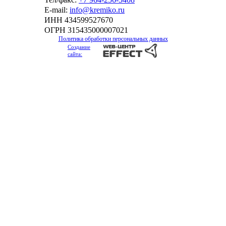
Е-mail:
info@kremiko.ru
ИНН 434599527670
ОГРН 315435000007021
Политика обработки персональных данных
Создание
сайта: