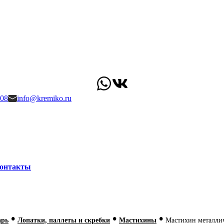
-08
info@kremiko.ru
онтакты
•
•
•
арь
Лопатки, паллеты и скребки
Мастихины
Мастихин металлич