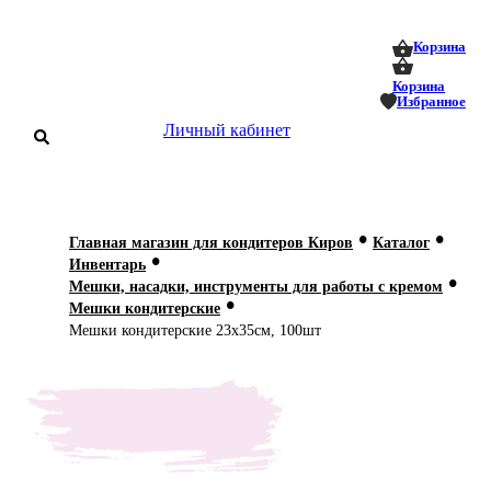
0
0
Корзина
Корзина
Избранное
Личный кабинет
аталог
•
•
Главная магазин для кондитеров Киров
Каталог
•
оставка
Инвентарь
 оплата
•
Мешки, насадки, инструменты для работы с кремом
•
Мешки кондитерские
Статьи
Мешки кондитерские 23х35см, 100шт
О нас
Контакты