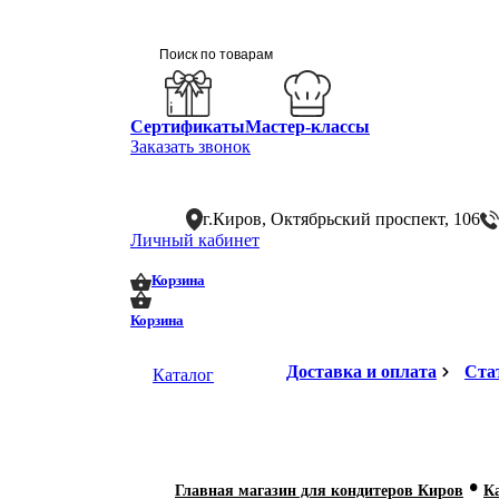
Сертификаты
Мастер-классы
Заказать звонок
г.Киров, Октябрьский проспект, 106
Личный кабинет
0
0
Корзина
Корзина
Доставка и оплата
Ста
Каталог
•
Главная магазин для кондитеров Киров
К