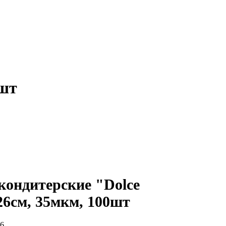
0шт
ондитерские "Dolce
 26см, 35мкм, 100шт
6