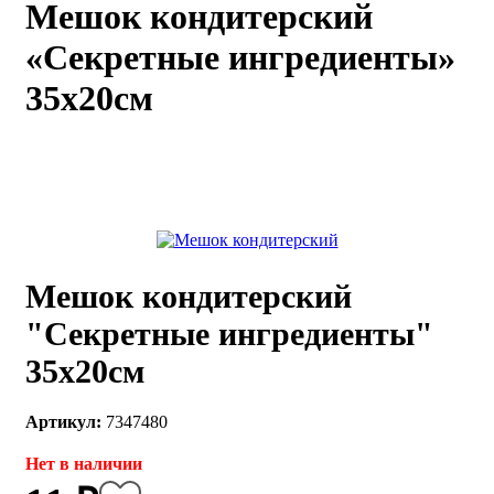
Мешок кондитерский
каты
Мастер-
«Секретные ингредиенты»
классы
35х20см
Заказать
звонок
Киров,
тябрьский
оспект, 106
fo@kremiko.ru
 (964) 256-54-
Мешок кондитерский
"Секретные ингредиенты"
35х20см
Артикул:
7347480
Нет в наличии