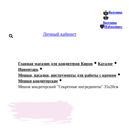
0
0
Корзина
Корзина
Избранное
Личный кабинет
аталог
•
•
Главная магазин для кондитеров Киров
Каталог
•
оставка
Инвентарь
 оплата
•
Мешки, насадки, инструменты для работы с кремом
•
Мешки кондитерские
Статьи
Мешок кондитерский "Секретные ингредиенты" 35х20см
О нас
Контакты