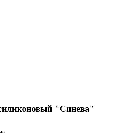
силиконовый "Синева"
40