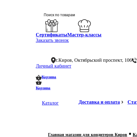
Сертификаты
Мастер-классы
Заказать звонок
г.Киров, Октябрьский проспект, 106
Личный кабинет
0
0
Корзина
Корзина
Доставка и оплата
Ста
Каталог
•
Главная магазин для кондитеров Киров
К