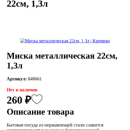
22см, 1,3л
каты
Мастер-
классы
Заказать
звонок
Киров,
тябрьский
Миска металлическая 22см,
оспект, 106
fo@kremiko.ru
1,3л
 (964) 256-54-
Артикул:
848661
Нет в наличии
260 ₽
Описание товара
Бытовая посуда из нержавеющей стали славится