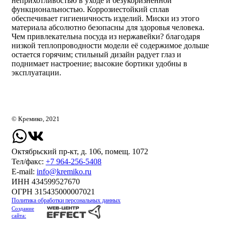
неприхотливостью в уходе и безукоризненной
функциональностью. Коррозиестойкий сплав
обеспечивает гигиеничность изделий. Миски из этого
материала абсолютно безопасны для здоровья человека.
Чем привлекательна посуда из нержавейки? благодаря
низкой теплопроводности модели её содержимое дольше
остается горячим; стильный дизайн радует глаз и
поднимает настроение; высокие бортики удобны в
эксплуатации.
© Кремико, 2021
Октябрьский пр-кт, д. 106, помещ. 1072
Тел/факс:
+7 964-256-5408
Е-mail:
info@kremiko.ru
ИНН 434599527670
ОГРН 315435000007021
Политика обработки персональных данных
Создание
сайта: