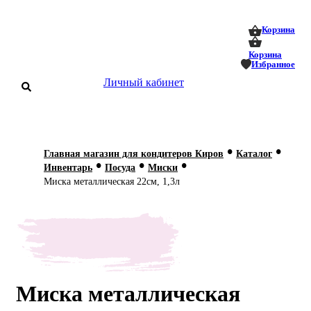
0
0
Корзина
Корзина
Избранное
Личный кабинет
аталог
•
•
Главная магазин для кондитеров Киров
Каталог
•
•
•
оставка
Инвентарь
Посуда
Миски
 оплата
Миска металлическая 22см, 1,3л
Статьи
О нас
Контакты
Миска металлическая