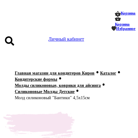
0
0
Корзина
Корзина
Избранное
Личный кабинет
аталог
•
•
оставка
Главная магазин для кондитеров Киров
Каталог
•
 оплата
Кондитерские формы
•
Молды силиконовые, коврики для айсинга
•
Статьи
Силиконовые Молды Детские
Молд силиконовый "Бантики" 4,5х15см
О нас
Контакты