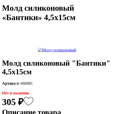
Молд силиконовый
каты
Мастер-
классы
«Бантики» 4,5х15см
Заказать
звонок
Киров,
тябрьский
оспект, 106
fo@kremiko.ru
 (964) 256-54-
Молд силиконовый "Бантики"
4,5х15см
Артикул:
660081
Нет в наличии
305 ₽
Описание товара