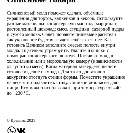
Силиконовый молд поможет сделать объёмные
украшения для тортов, капкейков и кексов. Используйте
разные материалы: кондитерскую мастику; марципан;
растопленный шоколад; смесь сгущёнки, сахарной пудры
и сухого молока. Совет: добавьте пищевые красители —
так украшение будет выглядеть ещё эффектнее. Как
готовить Целиком заполните смесью полость внутри
молда. Тщательно утрамбуйте. Удалите излишки с
помощью кондитерского шпателя. Поставьте молд в
холодильник или в морозильную камеру (в зависимости
от густоты смеси). Когда материал затвердеет, выньте
готовое изделие из молда. Для этого достаточно
аккуратно отогнуть стенки формы. Поместите украшение
на десерт и подавайте к столу. Силикон безопасен для
пищи. Его можно использовать при температуре от –40
до +230 °C.
© Кремико, 2021