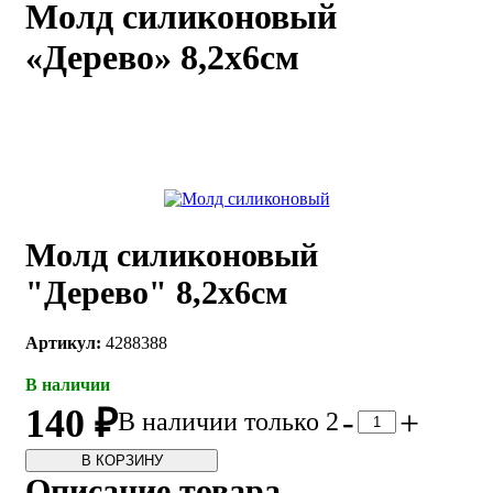
Молд силиконовый
каты
Мастер-
«Дерево» 8,2х6см
классы
Заказать
звонок
Киров,
тябрьский
оспект, 106
fo@kremiko.ru
Молд силиконовый
 (964) 256-54-
"Дерево" 8,2х6см
Артикул:
4288388
В наличии
140 ₽
-
+
В наличии только 2
В КОРЗИНУ
Описание товара