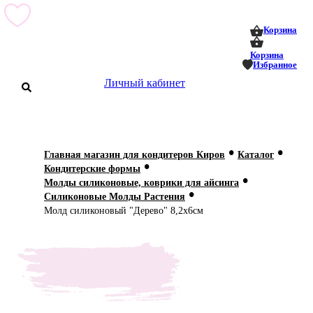
0
0
Корзина
Корзина
Избранное
Личный кабинет
аталог
•
•
Главная магазин для кондитеров Киров
Каталог
•
оставка
Кондитерские формы
 оплата
•
Молды силиконовые, коврики для айсинга
•
Силиконовые Молды Растения
Статьи
Молд силиконовый "Дерево" 8,2х6см
О нас
Контакты