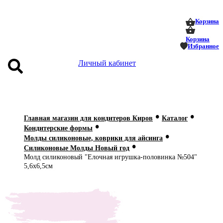
0
0
Корзина
Корзина
Избранное
Личный кабинет
аталог
•
•
оставка
Главная магазин для кондитеров Киров
Каталог
•
 оплата
Кондитерские формы
•
Молды силиконовые, коврики для айсинга
•
Статьи
Силиконовые Молды Новый год
Молд силиконовый "Елочная игрушка-половинка №504"
5,6х6,5см
О нас
Контакты