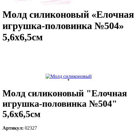
каты
Мастер-
Молд силиконовый «Елочная
классы
игрушка-половинка №504»
5,6х6,5см
Заказать
звонок
Киров,
тябрьский
оспект, 106
fo@kremiko.ru
 (964) 256-54-
Молд силиконовый "Елочная
игрушка-половинка №504"
5,6х6,5см
Артикул:
02327