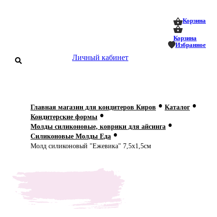
0
0
Корзина
Корзина
Избранное
Личный кабинет
аталог
•
•
Главная магазин для кондитеров Киров
Каталог
•
оставка
Кондитерские формы
 оплата
•
Молды силиконовые, коврики для айсинга
•
Силиконовые Молды Еда
Статьи
Молд силиконовый "Ежевика" 7,5х1,5см
О нас
Контакты