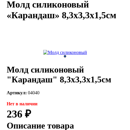
Молд силиконовый
каты
Мастер-
«Карандаш» 8,3х3,3х1,5см
классы
Заказать
звонок
Киров,
тябрьский
оспект, 106
fo@kremiko.ru
 (964) 256-54-
Молд силиконовый
"Карандаш" 8,3х3,3х1,5см
Артикул:
04040
Нет в наличии
236 ₽
Описание товара