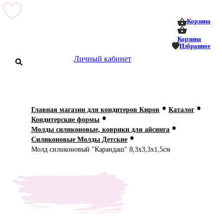
0
0
Корзина
Корзина
Избранное
Личный кабинет
аталог
•
•
Главная магазин для кондитеров Киров
Каталог
•
оставка
Кондитерские формы
 оплата
•
Молды силиконовые, коврики для айсинга
•
Силиконовые Молды Детские
Статьи
Молд силиконовый "Карандаш" 8,3х3,3х1,5см
О нас
Контакты