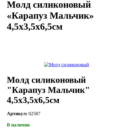
Молд силиконовый
каты
Мастер-
«Карапуз Мальчик»
классы
4,5х3,5х6,5см
Заказать
звонок
Киров,
тябрьский
оспект, 106
fo@kremiko.ru
 (964) 256-54-
Молд силиконовый
"Карапуз Мальчик"
4,5х3,5х6,5см
Артикул:
02587
В наличии