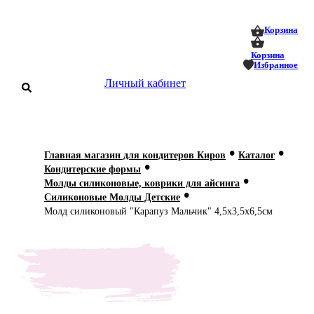
0
0
Корзина
Корзина
Избранное
Личный кабинет
аталог
•
•
Главная магазин для кондитеров Киров
Каталог
•
оставка
Кондитерские формы
 оплата
•
Молды силиконовые, коврики для айсинга
•
Силиконовые Молды Детские
Статьи
Молд силиконовый "Карапуз Мальчик" 4,5х3,5х6,5см
О нас
Контакты