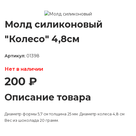
аты
Мастер-
классы
Молд силиконовый
"Колесо" 4,8см
ать звонок
ров,
Артикул:
01398
ябрьский
спект, 106
Нет в наличии
o@kremiko.ru
200 ₽
(964) 256-54-08
Описание товара
Диаметр формы 5,7 см толщина 25 мм. Диаметр колеса 4,8 см
Вес из шоколада 20 грамм.