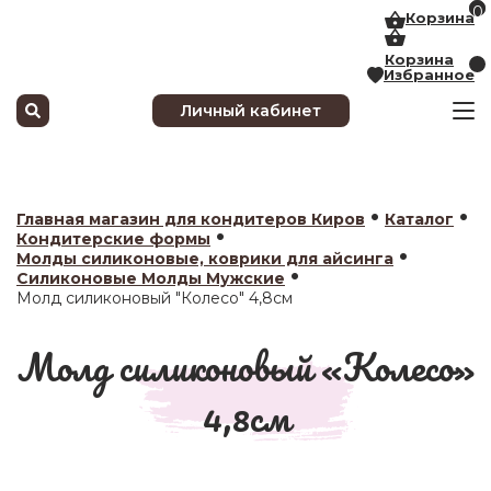
0
0
Корзина
Корзина
Избранное
Личный кабинет
аталог
•
•
Главная магазин для кондитеров Киров
Каталог
•
Кондитерские формы
авка
•
Молды силиконовые, коврики для айсинга
•
лата
Силиконовые Молды Мужские
Молд силиконовый "Колесо" 4,8см
тьи
Молд силиконовый «Колесо»
ателям
нас
4,8см
акты