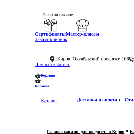
Сертификаты
Мастер-классы
Заказать звонок
г.Киров, Октябрьский проспект, 106
Личный кабинет
0
0
Корзина
Корзина
Доставка и оплата
Ста
Каталог
•
Главная магазин для кондитеров Киров
К