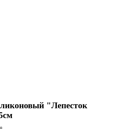
ликоновый "Лепесток
5см
8