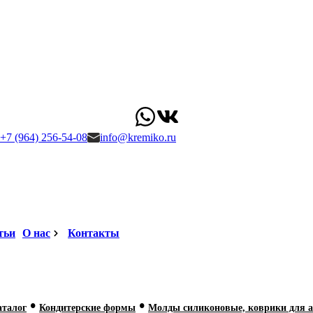
+7 (964) 256-54-08
info@kremiko.ru
тьи
О нас
Контакты
•
•
аталог
Кондитерские формы
Молды силиконовые, коврики для а