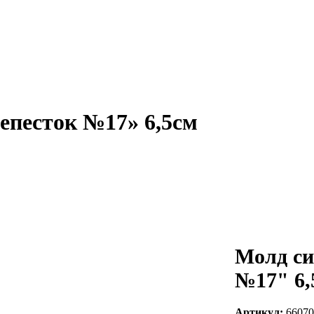
епесток №17» 6,5см
Молд си
№17" 6,
Артикул:
66070