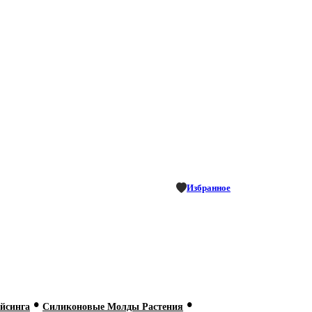
Избранное
•
•
йсинга
Силиконовые Молды Растения