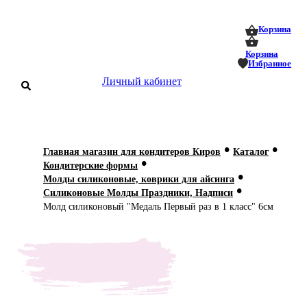
0
0
Корзина
Корзина
Избранное
Личный кабинет
аталог
•
•
Главная магазин для кондитеров Киров
Каталог
•
оставка
Кондитерские формы
 оплата
•
Молды силиконовые, коврики для айсинга
•
Силиконовые Молды Праздники, Надписи
Статьи
Молд силиконовый "Медаль Первый раз в 1 класс" 6см
О нас
Контакты