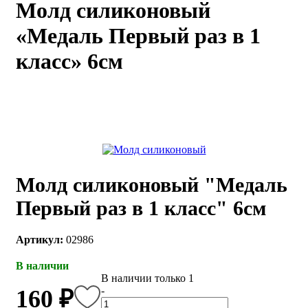
Молд силиконовый
каты
Мастер-
«Медаль Первый раз в 1
классы
класс» 6см
Заказать
звонок
Киров,
тябрьский
оспект, 106
fo@kremiko.ru
 (964) 256-54-
Молд силиконовый "Медаль
Первый раз в 1 класс" 6см
Артикул:
02986
В наличии
В наличии только 1
-
160 ₽