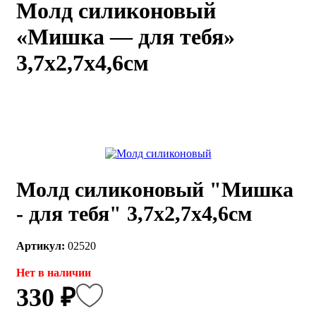
Молд силиконовый
каты
Мастер-
«Мишка — для тебя»
классы
3,7х2,7х4,6см
Заказать
звонок
Киров,
тябрьский
оспект, 106
fo@kremiko.ru
 (964) 256-54-
Молд силиконовый "Мишка
- для тебя" 3,7х2,7х4,6см
Артикул:
02520
Нет в наличии
330 ₽