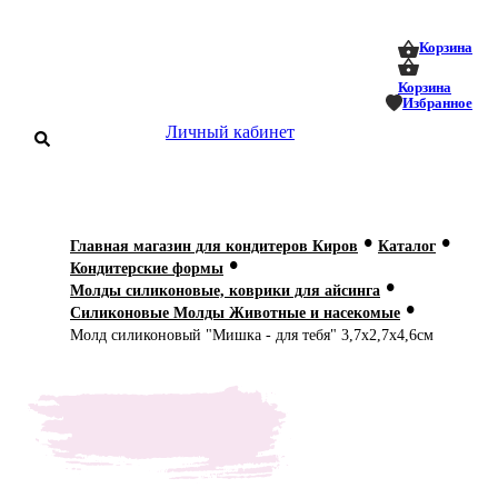
0
0
Корзина
Корзина
Избранное
Личный кабинет
аталог
•
•
Главная магазин для кондитеров Киров
Каталог
•
оставка
Кондитерские формы
 оплата
•
Молды силиконовые, коврики для айсинга
•
Силиконовые Молды Животные и насекомые
Статьи
Молд силиконовый "Мишка - для тебя" 3,7х2,7х4,6см
О нас
Контакты