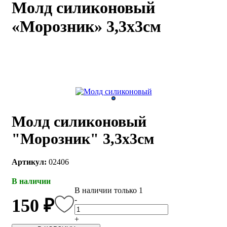
Молд силиконовый
каты
Мастер-
«Морозник» 3,3х3см
классы
Заказать
звонок
Киров,
тябрьский
оспект, 106
fo@kremiko.ru
 (964) 256-54-
Молд силиконовый
"Морозник" 3,3х3см
Артикул:
02406
В наличии
В наличии только 1
-
150 ₽
+