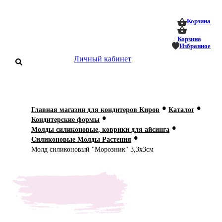
0
0
Корзина
Корзина
Избранное
Личный кабинет
аталог
•
•
Главная магазин для кондитеров Киров
Каталог
•
оставка
Кондитерские формы
 оплата
•
Молды силиконовые, коврики для айсинга
•
Силиконовые Молды Растения
Статьи
Молд силиконовый "Морозник" 3,3х3см
О нас
Контакты