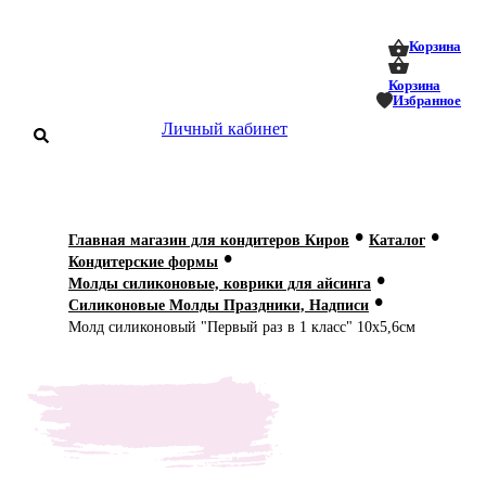
0
0
Корзина
Корзина
Избранное
Личный кабинет
аталог
•
•
Главная магазин для кондитеров Киров
Каталог
•
оставка
Кондитерские формы
 оплата
•
Молды силиконовые, коврики для айсинга
•
Силиконовые Молды Праздники, Надписи
Статьи
Молд силиконовый "Первый раз в 1 класс" 10х5,6см
О нас
Контакты