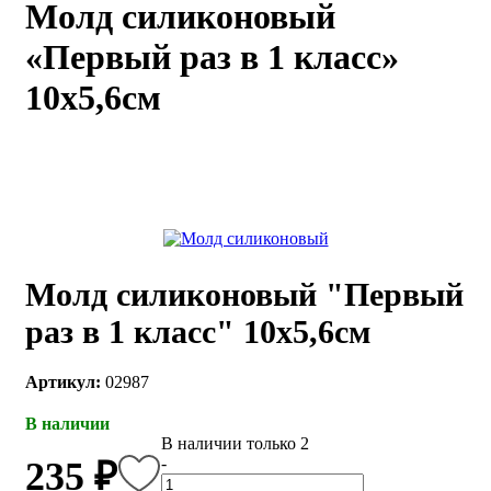
Молд силиконовый
каты
Мастер-
«Первый раз в 1 класс»
классы
10х5,6см
Заказать
звонок
Киров,
тябрьский
оспект, 106
fo@kremiko.ru
 (964) 256-54-
Молд силиконовый "Первый
раз в 1 класс" 10х5,6см
Артикул:
02987
В наличии
В наличии только 2
-
235 ₽