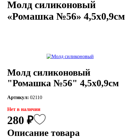
Молд силиконовый
каты
Мастер-
«Ромашка №56» 4,5х0,9см
классы
Заказать
звонок
Киров,
тябрьский
оспект, 106
fo@kremiko.ru
Молд силиконовый
 (964) 256-54-
"Ромашка №56" 4,5х0,9см
Артикул:
02110
Нет в наличии
280 ₽
Описание товара