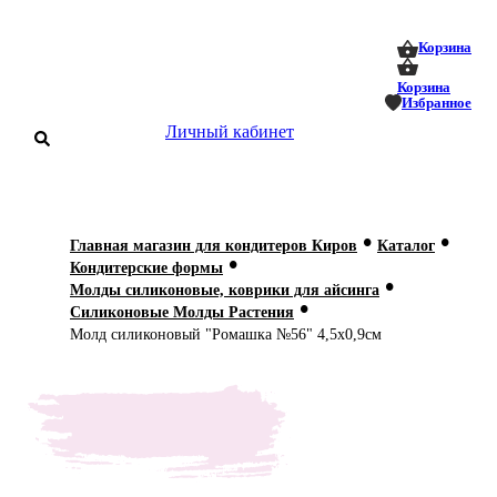
0
0
Корзина
Корзина
Избранное
Личный кабинет
аталог
•
•
Главная магазин для кондитеров Киров
Каталог
•
оставка
Кондитерские формы
 оплата
•
Молды силиконовые, коврики для айсинга
•
Силиконовые Молды Растения
Статьи
Молд силиконовый "Ромашка №56" 4,5х0,9см
О нас
Контакты