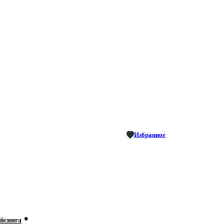
Избранное
•
йсинга