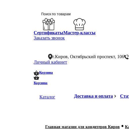
Сертификаты
Мастер-классы
Заказать звонок
г.Киров, Октябрьский проспект, 106
Личный кабинет
0
0
Корзина
Корзина
Доставка и оплата
Ста
Каталог
•
Главная магазин для кондитеров Киров
К