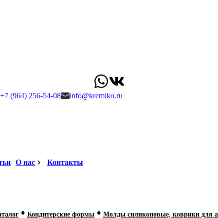
+7 (964) 256-54-08
info@kremiko.ru
тьи
О нас
Контакты
•
•
аталог
Кондитерские формы
Молды силиконовые, коврики для а