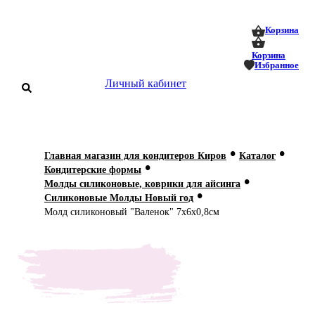
0
0
Корзина
Корзина
Избранное
Личный кабинет
аталог
•
•
Главная магазин для кондитеров Киров
Каталог
•
оставка
Кондитерские формы
 оплата
•
Молды силиконовые, коврики для айсинга
•
Силиконовые Молды Новый год
Статьи
Молд силиконовый "Валенок" 7х6х0,8см
О нас
Контакты