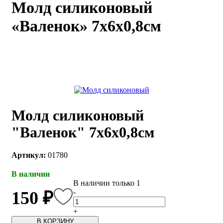
Молд силиконовый
каты
Мастер-
«Валенок» 7х6х0,8см
классы
Заказать
звонок
Киров,
тябрьский
оспект, 106
fo@kremiko.ru
Молд силиконовый
 (964) 256-54-
"Валенок" 7х6х0,8см
Артикул:
01780
В наличии
В наличии только 1
-
150 ₽
+
В КОРЗИНУ