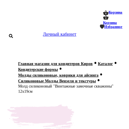
0
0
Корзина
Корзина
Избранное
Личный кабинет
аталог
•
•
Главная магазин для кондитеров Киров
Каталог
•
оставка
Кондитерские формы
 оплата
•
Молды силиконовые, коврики для айсинга
•
Силиконовые Молды Вензеля и текстуры
Статьи
Молд силиконовый "Винтажные замочные скважины"
12х19см
О нас
Контакты