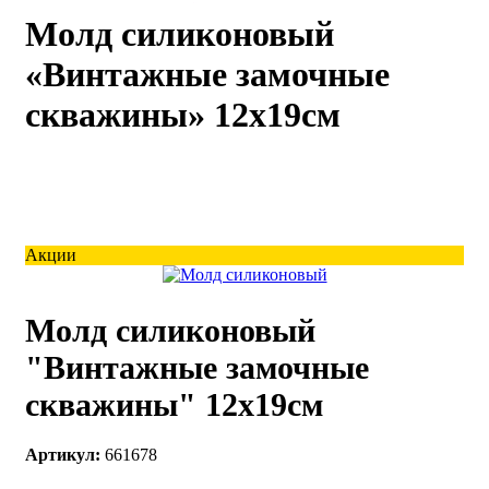
Молд силиконовый
каты
Мастер-
классы
«Винтажные замочные
скважины» 12х19см
Заказать
звонок
Киров,
тябрьский
оспект, 106
fo@kremiko.ru
 (964) 256-54-
Акции
Молд силиконовый
"Винтажные замочные
скважины" 12х19см
Артикул:
661678