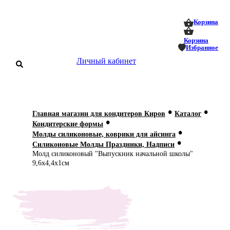
0
0
Корзина
Корзина
Избранное
Личный кабинет
аталог
•
•
Главная магазин для кондитеров Киров
Каталог
•
оставка
Кондитерские формы
 оплата
•
Молды силиконовые, коврики для айсинга
•
Силиконовые Молды Праздники, Надписи
Статьи
Молд силиконовый "Выпускник начальной школы"
9,6х4,4х1см
О нас
Контакты