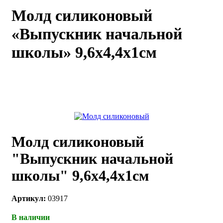
Молд силиконовый
каты
Мастер-
классы
«Выпускник начальной
школы» 9,6х4,4х1см
Заказать
звонок
Киров,
тябрьский
оспект, 106
fo@kremiko.ru
 (964) 256-54-
Молд силиконовый
"Выпускник начальной
школы" 9,6х4,4х1см
Артикул:
03917
В наличии